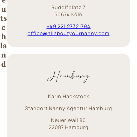
u
Rudolfplatz 3
50674 Köln
ts
c
+‎49 221 27321794
office@allaboutyournanny.com
h
la
n
d
Hamburg
Karin Hackstock
Standort Nanny Agentur Hamburg
Neuer Wall 80
22087 Hamburg