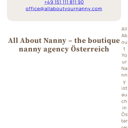
+‎49 151 111 811 90
office@allaboutyournanny.com
All
Ab
All About Nanny – the boutique
ou
nanny agency Österreich
t
Yo
ur
Na
nn
y
ist
au
ch
in
Ös
ter
rei