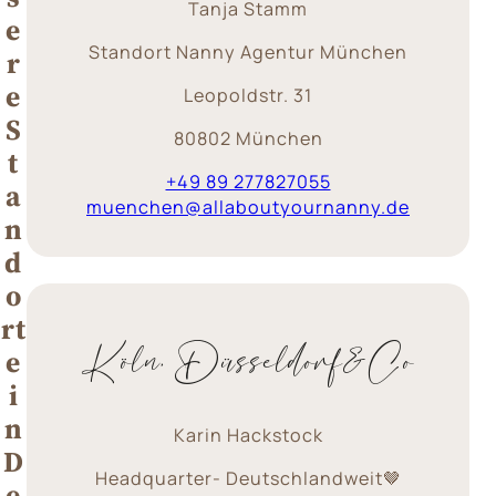
Tanja Stamm
e
Standort Nanny Agentur München
r
e
Leopoldstr. 31
S
80802 München
t
+‎49 89 277827055
a
muenchen@allaboutyournanny.de
n
d
o
rt
Köln, Düsseldorf&Co
e
i
n
Karin Hackstock
D
Headquarter- Deutschlandweit🤎
e